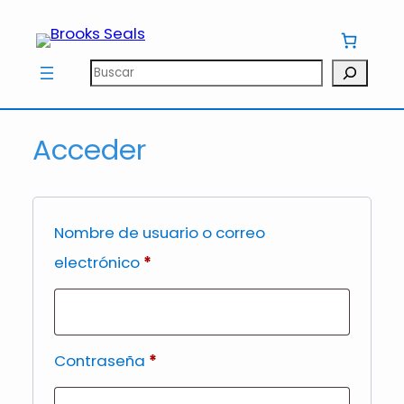
Saltar
al
contenido
Buscar
Acceder
Nombre de usuario o correo
Obligatorio
electrónico
*
Obligatorio
Contraseña
*