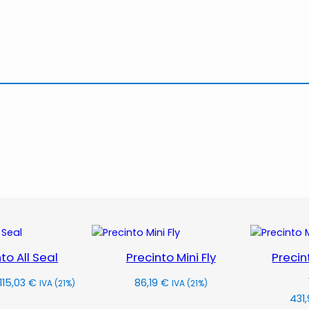
to All Seal
Precinto Mini Fly
Precin
Rango
115,03
€
86,19
€
IVA (21%)
IVA (21%)
de
431