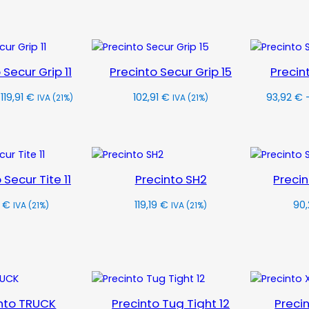
eleccionar
Seleccionar
precios:
opciones
opciones
desde
92,24 €
hasta
115,03 €
 Secur Grip 11
Precinto Secur Grip 15
Precint
Rango
119,91
€
102,91
€
93,92
€
IVA (21%)
IVA (21%)
de
eleccionar
Seleccionar
precios:
opciones
opciones
desde
115,30 €
hasta
 Secur Tite 11
Precinto SH2
Precin
119,91 €
2
€
119,19
€
90,
IVA (21%)
IVA (21%)
eleccionar
Seleccionar
opciones
opciones
nto TRUCK
Precinto Tug Tight 12
Preci