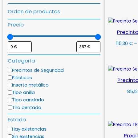
S
Orden de productos
Precio
Precinto
115,30
€
–
S
Categoría
Categoría
Precintos de Seguridad
Plásticos
Precinto
Inserto metálico
85,1
Tipo anilla
Tipo candado
S
Tira dentada
Estado
Estado
Hay existencias
Preci
Sin existencias