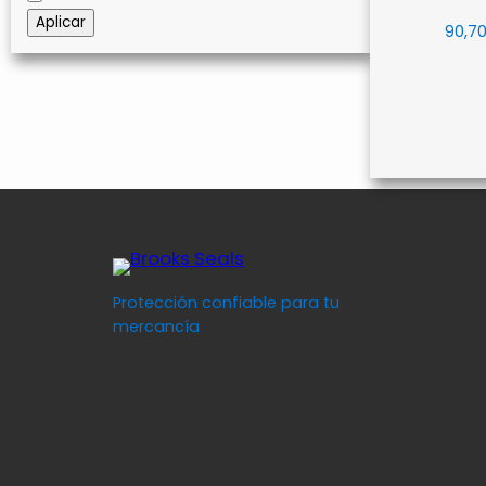
Aplicar
90,7
Protección confiable para tu
mercancía