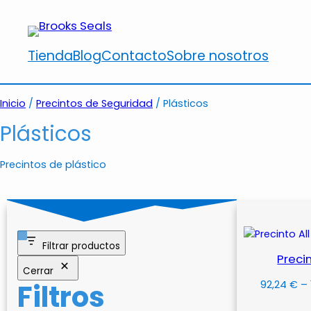
Saltar
al
contenido
Tienda
Blog
Contacto
Sobre nosotros
Inicio
/
Precintos de Seguridad
/ Plásticos
Plásticos
Precintos de plástico
Filtrar productos
Precin
Cerrar
Filtros
92,24
€
–