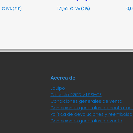
0
€
171,52
€
0,
IVA (21%)
IVA (21%)
Leer
Añadir
más
al
carrito
Acerca de
Equipo
Cláusula RGPD y LSSI-CE
Condiciones generales de venta
Condiciones generales de contratac
Política de devoluciones y reembolso
Condiciones generales de venta