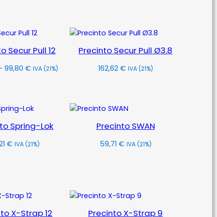
Seleccionar
opciones
Seleccionar
opciones
o Secur Pull 12
Precinto Secur Pull Ø3.8
Rango
–
99,80
€
162,62
€
IVA (21%)
IVA (21%)
de
Seleccionar
Seleccionar
precios:
opciones
opciones
desde
93,92 €
hasta
to Spring-Lok
Precinto SWAN
99,80 €
21
€
59,71
€
IVA (21%)
IVA (21%)
Seleccionar
Añadir
opciones
al
carrito
nto X-Strap 12
Precinto X-Strap 9